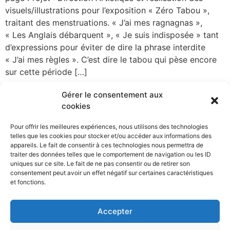
visuels/illustrations pour l’exposition « Zéro Tabou »,
traitant des menstruations. « J’ai mes ragnagnas »,
« Les Anglais débarquent », « Je suis indisposée » tant
d’expressions pour éviter de dire la phrase interdite
« J’ai mes règles ». C’est dire le tabou qui pèse encore
sur cette période […]
Affiches Philharmonie de
Gérer le consentement aux
cookies
Paris
Pour offrir les meilleures expériences, nous utilisons des technologies
telles que les cookies pour stocker et/ou accéder aux informations des
Philharmonie Affiches Projet : Affiches pour la
appareils. Le fait de consentir à ces technologies nous permettra de
Philharmonie de Paris. Expérimentation graphique &
traiter des données telles que le comportement de navigation ou les ID
typographique autour d’une série de 3 concerts de
uniques sur ce site. Le fait de ne pas consentir ou de retirer son
consentement peut avoir un effet négatif sur certaines caractéristiques
musique classique. Ces affiches jouent sur le rythme
et fonctions.
visuel et auditif, la répétition et la rencontre entre des
compositeurs, des orchestres et des œuvres. Exposition
Accepter
au TDC63 à Nantes en 2018. Envie d’en savoir plus ?
[…]